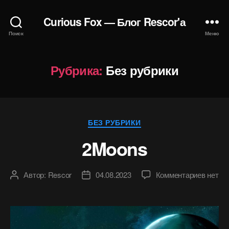
Curious Fox — Блог Rescor'а
Поиск
Меню
Рубрика:
Без рубрики
Рубрики
БЕЗ РУБРИКИ
2Moons
к
Автор:
Rescor
04.08.2023
Комментариев
нет
Автор
Дата
записи
записи
записи
2Moon